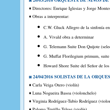
◙ 20/03/2016 ORQUESTA DE NIÑOS D
♦ Directores: Enrique Iglesias y Jorge Monte
♦ Obras a interprentar:
C.W. Gluck Allegro de la sinfonía e
A. Vivald obra a determinar
G. Telemann Suite Don Quijote (sele
G. Muffat Florilegium primum, suite
Howard Shore Suite del Señor de los
◙ 24/04/2016 SOLISTAS DE LA ORQU
♦ Carla Veiga Otero (violín)
♦ Luna Nogueira Basoa (violonchelo)
♦ Virginia Rodríguez-Tubío Rodríguez (violo
♦ Paloma Trujillo Telese (violín)