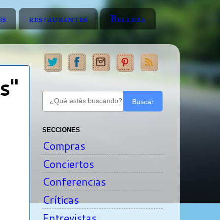
es
restaurantes
Belleza
s"
Buscar
SECCIONES
Compras
Conciertos
Conferencias
Críticas
Entrevistas