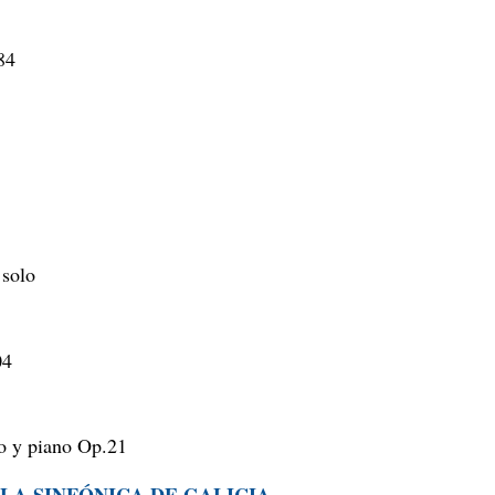
84
 solo
04
o y piano Op.21