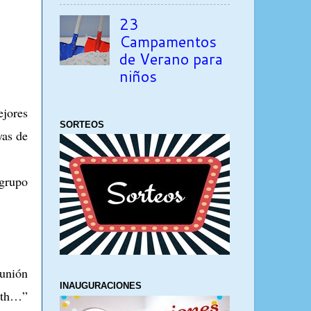
23
Campamentos
de Verano para
niños
ejores
SORTEOS
yas de
 grupo
unión
INAUGURACIONES
with…”