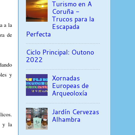
Turismo en A
Coruña -
Trucos para la
a a la
Escapada
Perfecta
ora de
Ciclo Principal: Outono
2022
 dando
ples y
Xornadas
Europeas de
Arqueoloxía
Jardín Cervezas
licos.
Alhambra
 y la