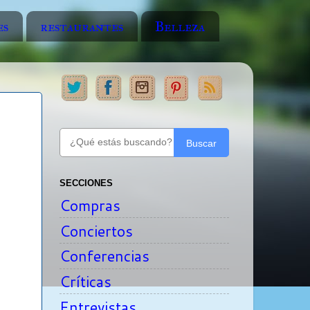
es
restaurantes
Belleza
Buscar
SECCIONES
Compras
Conciertos
Conferencias
Críticas
Entrevistas