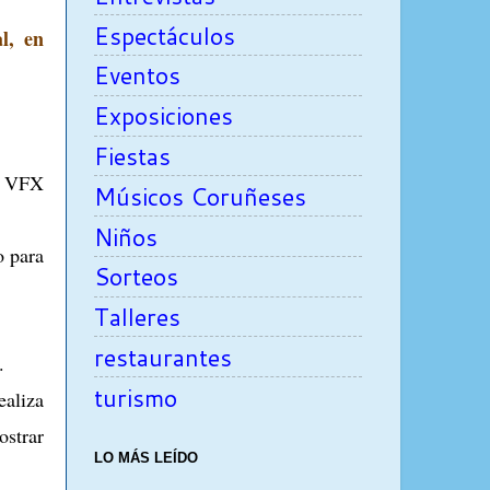
Espectáculos
l, en
Eventos
Exposiciones
Fiestas
de VFX
Músicos Coruñeses
Niños
o para
Sorteos
Talleres
restaurantes
.
turismo
ealiza
ostrar
LO MÁS LEÍDO