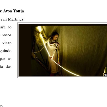
e Avoa Youja
 Fran Martínez
cara ao
s nosos
 viaxe
eguindo
que as
ía das
ro.