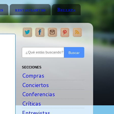
es
restaurantes
Belleza
Buscar
SECCIONES
Compras
Conciertos
Conferencias
Críticas
Entrevistas