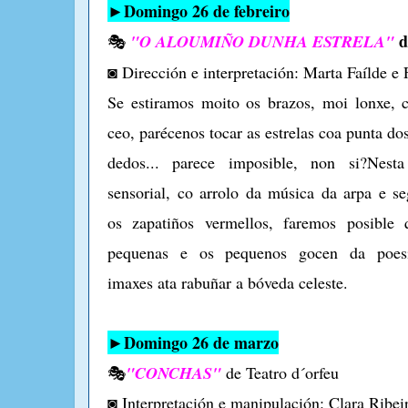
►Domingo 26 de febreiro
d
🎭
"O ALOUMIÑO DUNHA ESTRELA"
◙ Dirección e interpretación: Marta Faílde e
Se estiramos moito os brazos, moi lonxe, 
ceo, parécenos tocar as estrelas coa punta do
dedos... parece imposible, non si?Nesta
sensorial, co arrolo da música da arpa e s
os zapatiños vermellos, faremos posible 
pequenas e os pequenos gocen da poes
imaxes ata rabuñar a bóveda celeste.
►Domingo 26 de marzo
🎭
"CONCHAS"
de Teatro d´orfeu
◙ Interpretación e manipulación: Clara Ribei