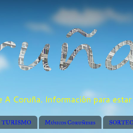
 A Coruña. Información para estar 
TURISMO
Músicos Coruñeses
SORTE