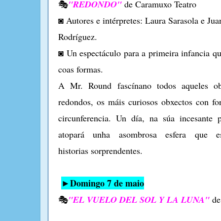
🎭
"REDONDO"
de Caramuxo Teatro
◙ Autores e intérpretes: Laura Sarasola e Jua
Rodríguez.
◙ Un espectáculo para a primeira infancia q
coas formas.
A Mr. Round fascínano todos aqueles ob
redondos, os máis curiosos obxectos con f
circunferencia. Un día, na súa incesante 
atopará unha asombrosa esfera que e
historias sorprendentes.
►Domingo
7
de
maio
🎭
"EL VUELO DEL SOL Y LA LUNA"
de