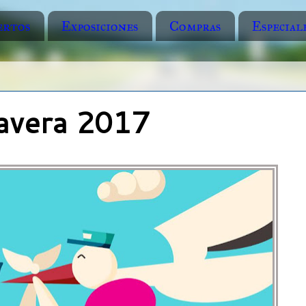
ertos
Exposiciones
Compras
Especial
avera 2017