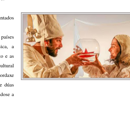
intados
países
ica, a
to e as
ltural
bordaxe
de dúas
ndose a