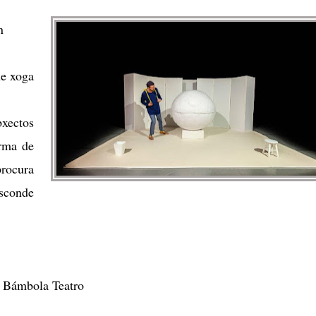
n
ue xoga
xectos
orma de
procura
sconde
 Bámbola Teatro