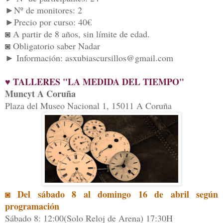
►N
º de monitores: 2
►
Precio
por cur
so: 40€
◙
A partir de 8 años, sin límite de edad.
◙
Obligatorio saber Nadar
► Información:
asxubiascursillos@gmail.com
♥ TALLERES "LA MEDIDA DEL TIEMPO"
Muncyt A Coruña
Plaza del Museo Nacional 1, 15011 A Coruña
◙ Del sábado 8 al domingo 16 de abril según
programación
Sábado 8: 12:00(Solo Reloj de Arena) 17:30H