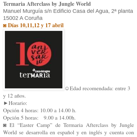
Termaria Afterclass by Jungle World
Manuel Murguía s/n Edificio Casa del Agua, 2ª planta
15002 A Coruña
◙ Días 10,11,12 y 17 abril
☺Edad recomendada: entre 3
y 12 años.
►Horario:
Opción
4 horas:
10
.
0
0
a 1
4.0
0 h.
Opción
5 horas: 9.00 a 14.00
h.
◙
El “Easter Camp” de Termaria Afterclass by Jungle
World se desarrolla en español y en inglés y cuenta con