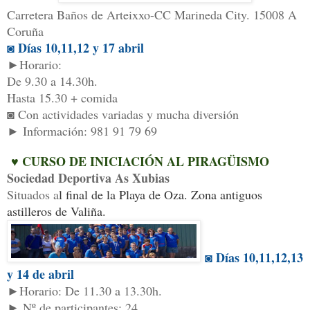
Carretera Baños de Arteixxo-CC Marineda City. 15008 A
Coruña
◙ Días 10,11,12 y 17 abril
►Horario:
De 9.30 a 14.30h.
Hasta 15.30 + comida
◙ Con actividades variadas y mucha diversión
► Información: 981 91 79 69
♥ C
URSO DE INICIACIÓN AL PIRAG
ÜISMO
Sociedad Deportiva As Xubias
Situados a
l final de la Playa de Oza. Zona antiguos
astilleros de Valiña.
◙ Días 10,11,12
,13
y
14 de
abril
►Horario: De
11.3
0
a 1
3
.30h.
►
Nº de part
icipantes: 24