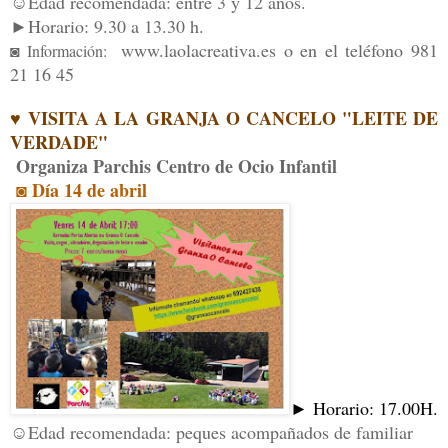
☺Edad recomendada: entre 3 y 12 años.
►Horario:
9.30
a 1
3.3
0 h.
www.laolacreativa.es
o en el teléfono 981
◙ Información:
21 16 45
♥ VISITA A LA GRANJA O CANCELO "LEITE DE
VERDADE"
Organiza Parchis Centro de Ocio Infantil
◙ Día 1
4 de
abril
► Horario: 17.00H.
☺Edad recomendada: peques acompañados de familiar